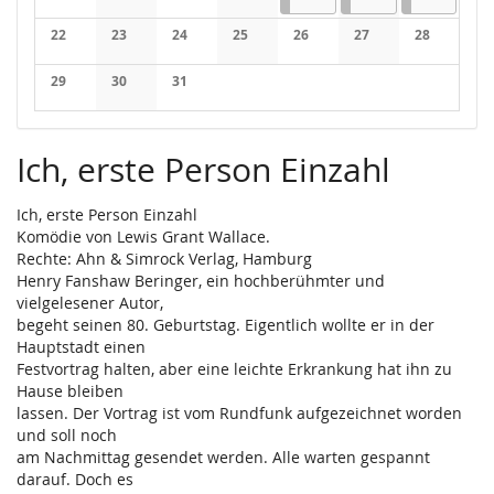
Keine Veranstaltungen
Keine Veranstaltungen
Keine Veranstaltungen
Keine Veranstaltungen
22
23
24
25
26
27
28
Keine Veranstaltungen
Keine Veranstaltungen
Keine Veranstaltungen
Keine Veranstaltungen
Keine Veranstaltungen
Keine Veranstaltung
Keine Veran
29
30
31
Keine Veranstaltungen
Keine Veranstaltungen
Keine Veranstaltungen
Ich, erste Person Einzahl
Ich, erste Person Einzahl
Komödie von Lewis Grant Wallace.
Rechte: Ahn & Simrock Verlag, Hamburg
Henry Fanshaw Beringer, ein hochberühmter und
vielgelesener Autor,
begeht seinen 80. Geburtstag. Eigentlich wollte er in der
Hauptstadt einen
Festvortrag halten, aber eine leichte Erkrankung hat ihn zu
Hause bleiben
lassen. Der Vortrag ist vom Rundfunk aufgezeichnet worden
und soll noch
am Nachmittag gesendet werden. Alle warten gespannt
darauf. Doch es