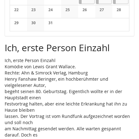
Keine Veranstaltungen
Keine Veranstaltungen
Keine Veranstaltungen
Keine Veranstaltungen
22
23
24
25
26
27
28
Keine Veranstaltungen
Keine Veranstaltungen
Keine Veranstaltungen
Keine Veranstaltungen
Keine Veranstaltungen
Keine Veranstaltung
Keine Veran
29
30
31
Keine Veranstaltungen
Keine Veranstaltungen
Keine Veranstaltungen
Ich, erste Person Einzahl
Ich, erste Person Einzahl
Komödie von Lewis Grant Wallace.
Rechte: Ahn & Simrock Verlag, Hamburg
Henry Fanshaw Beringer, ein hochberühmter und
vielgelesener Autor,
begeht seinen 80. Geburtstag. Eigentlich wollte er in der
Hauptstadt einen
Festvortrag halten, aber eine leichte Erkrankung hat ihn zu
Hause bleiben
lassen. Der Vortrag ist vom Rundfunk aufgezeichnet worden
und soll noch
am Nachmittag gesendet werden. Alle warten gespannt
darauf. Doch es