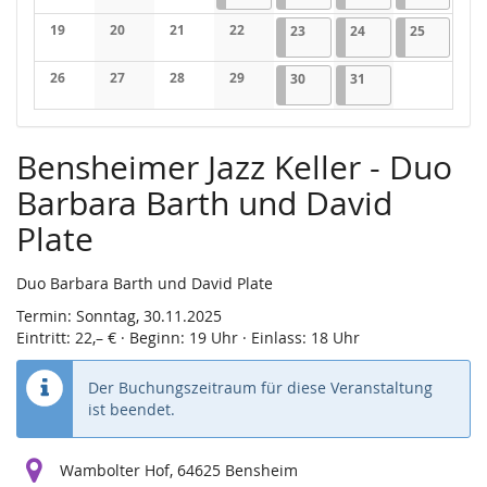
Keine Veranstaltungen
Keine Veranstaltungen
Keine Veranstaltungen
19
20
21
22
23.01.2026
1 Veranstaltung
24.01.2026
2 Veranstaltungen
25.01.202
1 Veranst
23
24
25
Keine Veranstaltungen
Keine Veranstaltungen
Keine Veranstaltungen
Keine Veranstaltungen
26
27
28
29
30.01.2026
1 Veranstaltung
31.01.2026
2 Veranstaltungen
30
31
Keine Veranstaltungen
Keine Veranstaltungen
Keine Veranstaltungen
Keine Veranstaltungen
Bensheimer Jazz Keller - Duo
Barbara Barth und David
Plate
Duo Barbara Barth und David Plate
Termin: Sonntag, 30.11.2025
Eintritt: 22,– € · Beginn: 19 Uhr · Einlass: 18 Uhr
Der Buchungszeitraum für diese Veranstaltung
ist beendet.
Wambolter Hof, 64625 Bensheim