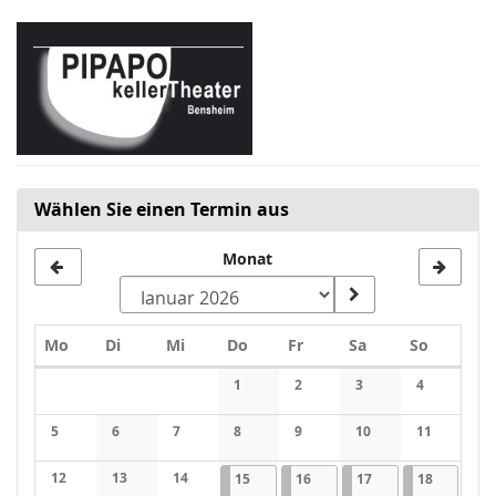
Zum
Haupt-
Inhalt
springen
Wählen Sie einen Termin aus
Monat
Montag
Dienstag
Mittwoch
Donnerstag
Freitag
Samstag
Sonntag
Mo
Di
Mi
Do
Fr
Sa
So
Kalender
1
2
3
4
Keine Veranstaltungen
Keine Veranstaltungen
Keine Veranstaltung
Keine Veran
5
6
7
8
9
10
11
Keine Veranstaltungen
Keine Veranstaltungen
Keine Veranstaltungen
Keine Veranstaltungen
Keine Veranstaltungen
Keine Veranstaltung
Keine Veran
12
13
14
15.01.2026
1 Veranstaltung
16.01.2026
1 Veranstaltung
17.01.2026
2 Veranstaltungen
18.01.202
2 Verans
15
16
17
18