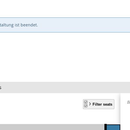
altung ist beendet.
s
A
B
S