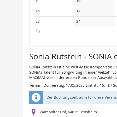
Keine
Keine
9
10
Veranstaltungen
Veranstaltungen
Keine
Keine
16
17
Veranstaltungen
Veranstaltungen
Keine
Keine
23
24
Veranstaltungen
Veranstaltungen
Keine
30
Veranstaltungen
Sonia Rutstein - SONiA 
SONiA Rutstein ist eine weltklasse Komponistin u
SONiAs Talent für Songwriting in einer Vielzahl v
MAXiMAL war in der ersten Runde zur Auswahl des
Termin: Donnerstag, 17.05.2025 Eintritt: 16,– € / Sc
Der Buchungszeitraum für diese Veranst
Wambolter Hof, 64625 Bensheim