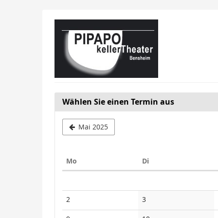
Zum
Haupt-
Inhalt
springen
Wählen Sie einen Termin aus
Mai 2025
Montag
Dienstag
Mo
Di
Kalender
Keine
Keine
2
3
Veranstaltungen
Veranstaltungen