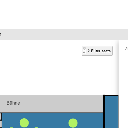
s
A
B
S