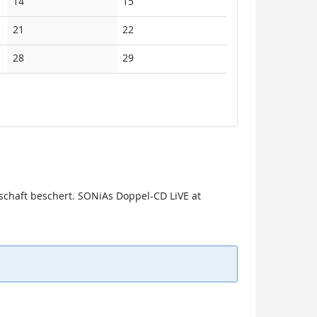
Keine
Keine
14
15
Veranstaltungen
Veranstaltungen
Keine
Keine
21
22
Veranstaltungen
Veranstaltungen
Keine
Keine
28
29
Veranstaltungen
Veranstaltungen
rschaft beschert. SONiAs Doppel-CD LiVE at