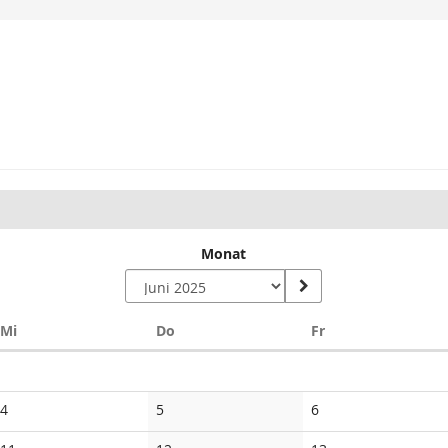
Monat
Mittwoch
Donnerstag
Freitag
Mi
Do
Fr
Keine
Keine
Keine
4
5
6
Veranstaltungen
Veranstaltungen
Veranstaltungen