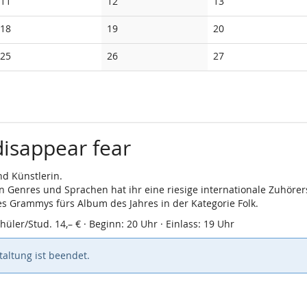
Keine
Keine
Keine
11
12
13
Veranstaltungen
Veranstaltungen
Veranstaltungen
Keine
Keine
Keine
18
19
20
Veranstaltungen
Veranstaltungen
Veranstaltungen
Keine
Keine
Keine
25
26
27
Veranstaltungen
Veranstaltungen
Veranstaltungen
disappear fear
nd Künstlerin.
on Genres und Sprachen hat ihr eine riesige internationale Zuhöre
 Grammys fürs Album des Jahres in der Kategorie Folk.
hüler/Stud. 14,– € · Beginn: 20 Uhr · Einlass: 19 Uhr
altung ist beendet.