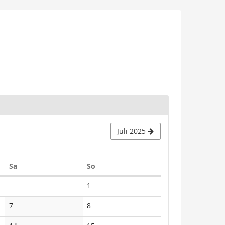
Juli 2025
Samstag
Sonntag
Sa
So
Keine
1
Veranstaltungen
Keine
Keine
7
8
Veranstaltungen
Veranstaltungen