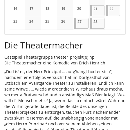
Keine Veranstaltungen
Keine Veranstaltungen
Keine Veranstaltungen
Keine Veranstaltungen
Keine Veranstaltungen
Keine Veranstaltung
Keine Veran
16
17
18
19
20
21.02.2026
1 Veranstaltung
22.02.202
1 Veranst
21
22
Keine Veranstaltungen
Keine Veranstaltungen
Keine Veranstaltungen
Keine Veranstaltungen
Keine Veranstaltungen
23
24
25
26
27.02.2026
1 Veranstaltung
28.02.2026
1 Veranstaltung
27
28
Keine Veranstaltungen
Keine Veranstaltungen
Keine Veranstaltungen
Keine Veranstaltungen
Die Theatermacher
Gastspiel Theatergruppe theater_projekt(e) hp
Die Theatermacher eine Komödie von Erich Henrich
„Dod is‘ er, der Herr Prinzipal … aufg’hängt hod er sich“,
nachdem er erfolglos versucht hat im Dorfgasthof von
Utzbach ein Avantgarde-Theater zu installieren. Endlich kann
seine Witwe „… wieda a‘ ordentlich’s Wirtshaus draus mocha,
wo mer a Bratwurschd und a anständig’s Maß Bier kriagt. Wos
will d’r Mensch mehr.“ Ja, wenn das so einfach wäre! Während
die Wirtin gerade dabei ist, die Relikte des unseligen
Theaterprojektes zu entsorgen, tauchen kurz nacheinander
zwei skurrile Herren auf, die unabhängig voneinander mit
„dem Herrn Prinzipal“ noch vor seinem Ableben „einen
rechtsgültigen Vertrag“ über eine Theateraufführung