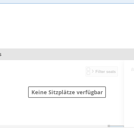
s
A
B
S
Keine Sitzplätze verfügbar