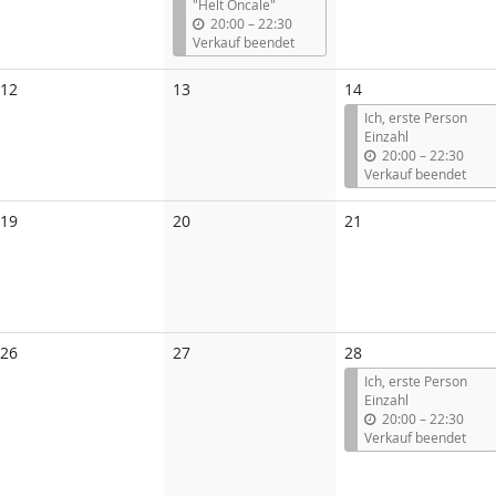
"Helt Oncale"
b
20:00
–
22:30
i
Verkauf beendet
s
Keine
Keine
12
13
14
Veranstaltungen
Veranstaltungen
Ich, erste Person
Einzahl
b
20:00
–
22:30
i
Verkauf beendet
s
Keine
Keine
Keine
19
20
21
Veranstaltungen
Veranstaltungen
Veranstaltungen
Keine
Keine
26
27
28
Veranstaltungen
Veranstaltungen
Ich, erste Person
Einzahl
b
20:00
–
22:30
i
Verkauf beendet
s