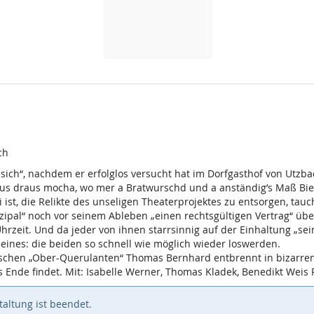
ch
r sich“, nachdem er erfolglos versucht hat im Dorfgasthof von Utzba
aus draus mocha, wo mer a Bratwurschd und a anständig’s Maß Bier 
ist, die Relikte des unseligen Theaterprojektes zu entsorgen, tau
ipal“ noch vor seinem Ableben „einen rechtsgültigen Vertrag“ üb
zeit. Und da jeder von ihnen starrsinnig auf der Einhaltung „seine
 eines: die beiden so schnell wie möglich wieder loswerden.
chischen „Ober-Querulanten“ Thomas Bernhard entbrennt in bizarr
 Ende findet. Mit: Isabelle Werner, Thomas Kladek, Benedikt Weis 
altung ist beendet.