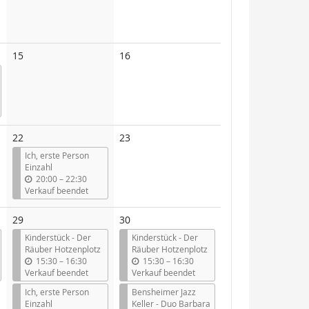
Keine
Keine
15
16
Veranstaltungen
Veranstaltungen
Keine
22
23
Veranstaltungen
Ich, erste Person
Einzahl
b
20:00
–
22:30
i
Verkauf beendet
s
29
30
Kinderstück - Der
Kinderstück - Der
Räuber Hotzenplotz
Räuber Hotzenplotz
b
b
15:30
–
16:30
15:30
–
16:30
i
i
Verkauf beendet
Verkauf beendet
s
s
Ich, erste Person
Bensheimer Jazz
Einzahl
Keller - Duo Barbara