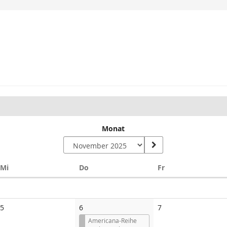
Monat
Mittwoch
Donnerstag
Freitag
Mi
Do
Fr
Keine
Keine
5
6
7
Veranstaltungen
Veranstaltungen
Americana-Reihe