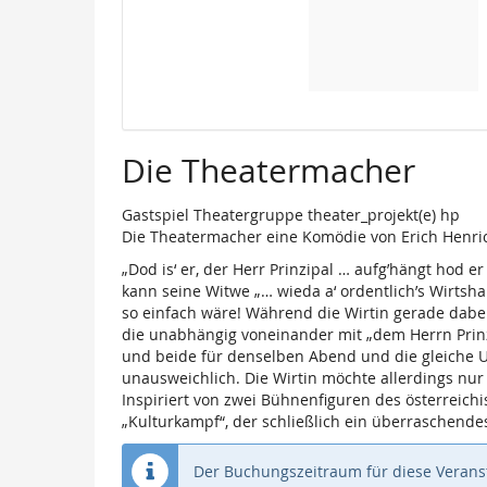
Die Theatermacher
Gastspiel Theatergruppe theater_projekt(e) hp
Die Theatermacher eine Komödie von Erich Henri
„Dod is‘ er, der Herr Prinzipal … aufg’hängt hod e
kann seine Witwe „… wieda a‘ ordentlich’s Wirtsh
so einfach wäre! Während die Wirtin gerade dabei 
die unabhängig voneinander mit „dem Herrn Prinz
und beide für denselben Abend und die gleiche Uhr
unausweichlich. Die Wirtin möchte allerdings nur
Inspiriert von zwei Bühnenfiguren des österrei
„Kulturkampf“, der schließlich ein überraschendes
Der Buchungszeitraum für diese Veranst