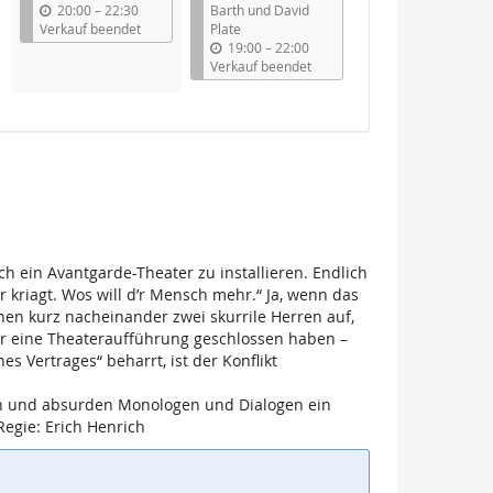
b
20:00
–
22:30
Barth und David
i
Verkauf beendet
Plate
s
b
19:00
–
22:00
i
Verkauf beendet
s
ch ein Avantgarde-Theater zu installieren. Endlich
kriagt. Wos will d’r Mensch mehr.“ Ja, wenn das
chen kurz nacheinander zwei skurrile Herren auf,
er eine Theateraufführung geschlossen haben –
s Vertrages“ beharrt, ist der Konflikt
en und absurden Monologen und Dialogen ein
Regie: Erich Henrich