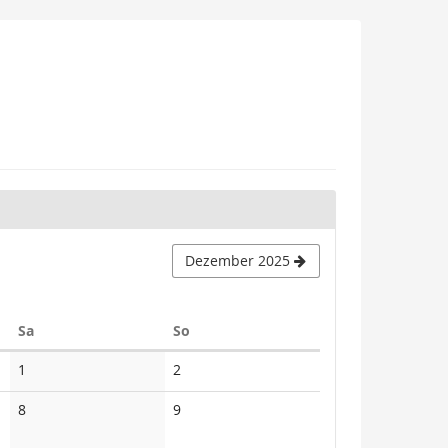
Dezember 2025
Samstag
Sonntag
Sa
So
Keine
Keine
1
2
Veranstaltungen
Veranstaltungen
Keine
Keine
8
9
Veranstaltungen
Veranstaltungen