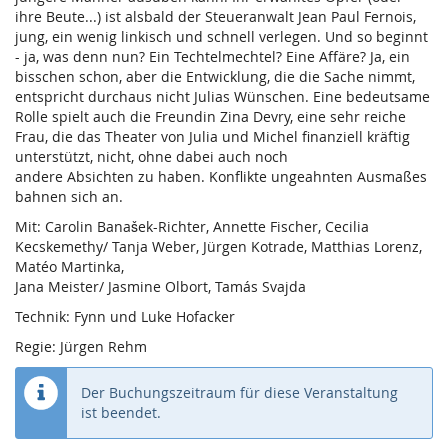
ihre Beute...) ist alsbald der Steueranwalt Jean Paul Fernois,
jung, ein wenig linkisch und schnell verlegen. Und so beginnt
- ja, was denn nun? Ein Techtelmechtel? Eine Affäre? Ja, ein
bisschen schon, aber die Entwicklung, die die Sache nimmt,
entspricht durchaus nicht Julias Wünschen. Eine bedeutsame
Rolle spielt auch die Freundin Zina Devry, eine sehr reiche
Frau, die das Theater von Julia und Michel finanziell kräftig
unterstützt, nicht, ohne dabei auch noch
andere Absichten zu haben. Konflikte ungeahnten Ausmaßes
bahnen sich an.
Mit: Carolin Banašek-Richter, Annette Fischer, Cecilia
Kecskemethy/ Tanja Weber, Jürgen Kotrade, Matthias Lorenz,
Matéo Martinka,
Jana Meister/ Jasmine Olbort, Tamás Svajda
Technik: Fynn und Luke Hofacker
Regie: Jürgen Rehm
Der Buchungszeitraum für diese Veranstaltung
ist beendet.