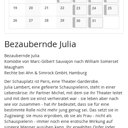
Keine Veranstaltungen
Keine Veranstaltungen
Keine Veranstaltungen
19
20
21
22
23.01.2026
1 Veranstaltung
24.01.2026
2 Veranstaltungen
25.01.202
1 Veranst
23
24
25
Keine Veranstaltungen
Keine Veranstaltungen
Keine Veranstaltungen
Keine Veranstaltungen
26
27
28
29
30.01.2026
1 Veranstaltung
31.01.2026
2 Veranstaltungen
30
31
Keine Veranstaltungen
Keine Veranstaltungen
Keine Veranstaltungen
Keine Veranstaltungen
Bezaubernde Julia
Bezaubernde Julia
Komödie von Marc-Gilbert Sauvajon nach William Somerset
Maugham
Rechte bei Ahn & Simrock GmbH, Hamburg
Der Schauplatz ist Paris, eine Theater-Garderobe.
Julia Lambert, eine gefeierte Schauspielerin, steht in einer
Lebenskrise: ihr Partner Michel, mit dem sie ihr Theater leitet
und mit dem sie einst verheiratet war - sie leben aber nach
wie vor zusammen - hat ihr bedeutet, dass sie für eine
bestimmte Rolle nicht mehr jung genug sei. Das setzt sie in
Zugzwang: sie muss erproben, ob sie als Frau - nicht als
Schauspielerin - immer noch eine erotische Wirkung auf
jüngere Männer ausüben kann. Ihr erwähltes Opfer (oder