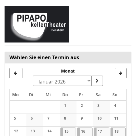
Zum
Haupt-
Inhalt
springen
Wählen Sie einen Termin aus
Monat
Montag
Dienstag
Mittwoch
Donnerstag
Freitag
Samstag
Sonntag
Mo
Di
Mi
Do
Fr
Sa
So
Kalender
1
2
3
4
Keine Veranstaltungen
Keine Veranstaltungen
Keine Veranstaltung
Keine Veran
5
6
7
8
9
10
11
Keine Veranstaltungen
Keine Veranstaltungen
Keine Veranstaltungen
Keine Veranstaltungen
Keine Veranstaltungen
Keine Veranstaltung
Keine Veran
12
13
14
15.01.2026
1 Veranstaltung
16.01.2026
1 Veranstaltung
17.01.2026
2 Veranstaltungen
18.01.202
2 Verans
15
16
17
18