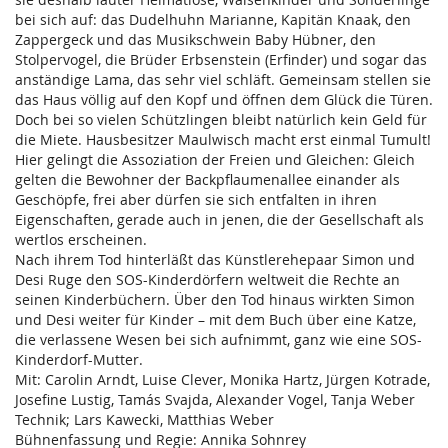
bei sich auf: das Dudelhuhn Marianne, Kapitän Knaak, den
Zappergeck und das Musikschwein Baby Hübner, den
Stolpervogel, die Brüder Erbsenstein (Erfinder) und sogar das
anständige Lama, das sehr viel schläft. Gemeinsam stellen sie
das Haus völlig auf den Kopf und öffnen dem Glück die Türen.
Doch bei so vielen Schützlingen bleibt natürlich kein Geld für
die Miete. Hausbesitzer Maulwisch macht erst einmal Tumult!
Hier gelingt die Assoziation der Freien und Gleichen: Gleich
gelten die Bewohner der Backpflaumenallee einander als
Geschöpfe, frei aber dürfen sie sich entfalten in ihren
Eigenschaften, gerade auch in jenen, die der Gesellschaft als
wertlos erscheinen.
Nach ihrem Tod hinterläßt das Künstlerehepaar Simon und
Desi Ruge den SOS-Kinderdörfern weltweit die Rechte an
seinen Kinderbüchern. Über den Tod hinaus wirkten Simon
und Desi weiter für Kinder – mit dem Buch über eine Katze,
die verlassene Wesen bei sich aufnimmt, ganz wie eine SOS-
Kinderdorf-Mutter.
Mit: Carolin Arndt, Luise Clever, Monika Hartz, Jürgen Kotrade,
Josefine Lustig, Tamás Svajda, Alexander Vogel, Tanja Weber
Technik; Lars Kawecki, Matthias Weber
Bühnenfassung und Regie: Annika Sohnrey